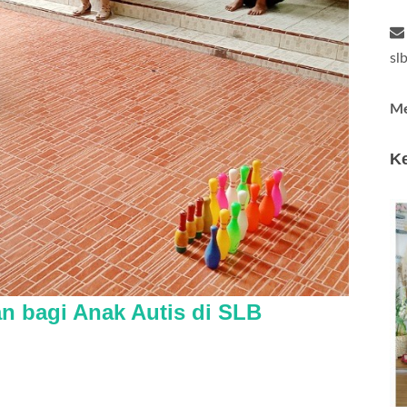
sl
Me
Ke
n bagi Anak Autis di SLB