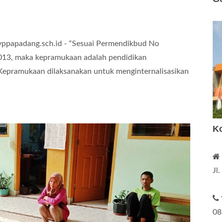
-yppapadang.sch.id - “Sesuai Permendikbud No
013, maka kepramukaan adalah pendidikan
n Kepramukaan dilaksanakan untuk menginternalisasikan
K
Jl
08