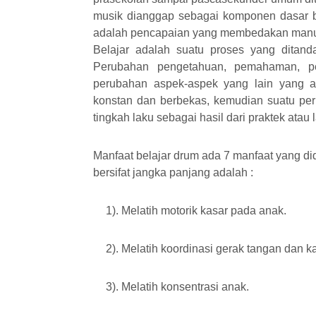
musik dianggap sebagai komponen dasar bu
adalah pencapaian yang membedakan manus
Belajar adalah suatu proses yang ditan
Perubahan pengetahuan, pemahaman, per
perubahan aspek-aspek yang lain yang ada
konstan dan berbekas
, kemudian
suatu pe
tingkah laku sebagai hasil dari praktek atau l
Manfaat
b
elajar
d
rum
ada 7 m
anfaat yang di
bersifat jangka panjang adalah :
1). Melatih motorik kasar pada anak
.
2). Melatih koordinasi gerak tangan dan k
3). Melatih konsentrasi anak
.