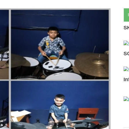
S
S
In