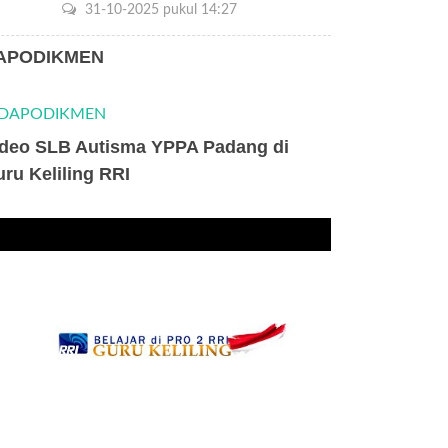
31-10-2025 pukul 14:27
APODIKMEN
ideo SLB Autisma YPPA Padang di
ru Keliling RRI