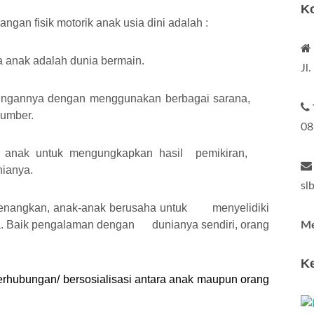
K
an fisik motorik anak usia dini adalah :
ia anak adalah dunia bermain.
Jl
ngkungannya dengan menggunakan berbagai sarana,
sumber.
08
ra anak untuk mengungkapkan hasil pemikiran,
nianya.
sl
nyenangkan, anak-anak berusaha untuk menyelidiki
. Baik pengalaman dengan dunianya sendiri, orang
Me
Ke
erhubungan/ bersosialisasi antara anak maupun orang