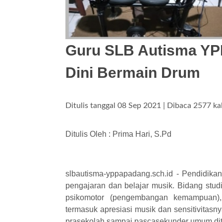
Guru SLB Autisma YP
Dini Bermain Drum
Ditulis tanggal 08 Sep 2021 | Dibaca 2577 kal
Ditulis Oleh : Prima Hari, S.Pd
slbautisma-yppapadang.sch.id -
Pendidikan
pengajaran dan belajar musik. Bidang stu
psikomotor (pengembangan kemampuan), k
termasuk apresiasi musik dan sensitivitasn
prasekolah sampai pascasekunder umum dite