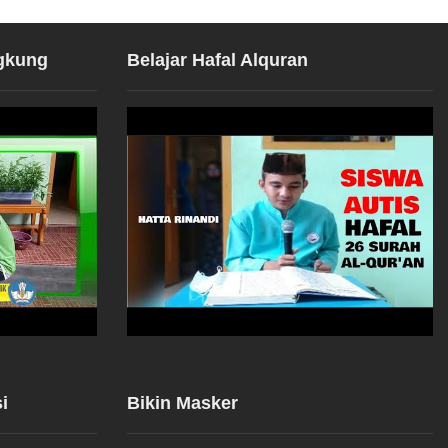
gkung
Belajar Hafal Alquran
i
Bikin Masker