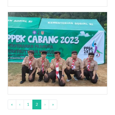
«
‹
1
2
›
»